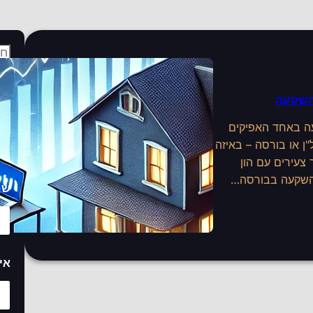
s
e
a
להשקעה
r
טו
c
עה באחד האפיקים
הש
h
ן או בורסה – באיזה
צעירים עם הון
 השקעה בבורסה…
שם
ט
אי
ל
פ
ו
ן