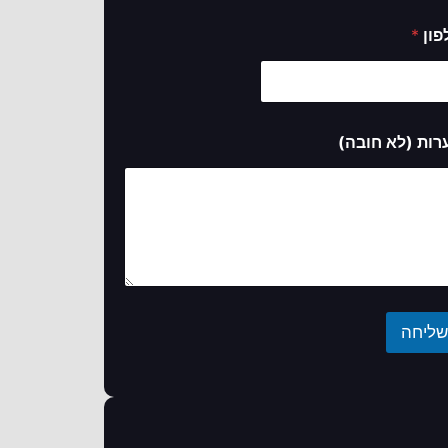
פון
*
רות (לא חובה)
שליחה