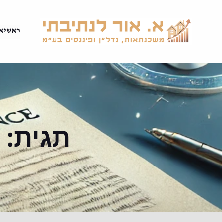
דלג
תוכן
ראשי
א
תגית:
י