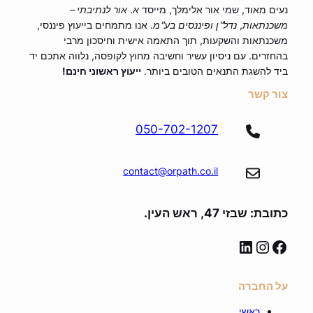
נעים מאוד, שמי אור אלימלך, מייסד
א. אור לנתיבתי –
משכנתאות, נדל"ן ופיננסים בע"מ
. אנו מתמחים בייעוץ פיננסי,
משכנתאות והשקעות, תוך התאמה אישית וחיסכון מרבי
בהחזרים. עם ניסיון עשיר וחשיבה מחוץ לקופסה, נלווה אתכם יד
ביד להשגת התנאים הטובים ביותר.
ייעוץ ראשוני חינם!
צור קשר
050-702-1207
contact@orpath.co.il
כתובת: שבזי 47, ראש העין.
linkedin
instagram
facebook
על החברה
ראשי