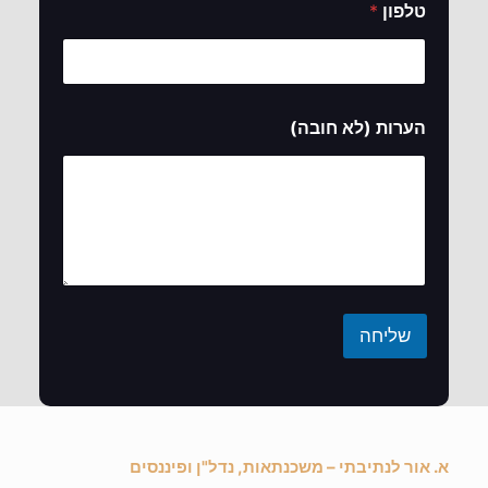
טלפון
*
(
הערות (לא חובה)
ל
א
ה
ע
ר
ו
ת
ט
ל
פ
שליחה
ו
ן
א. אור לנתיבתי – משכנתאות, נדל"ן ופיננסים