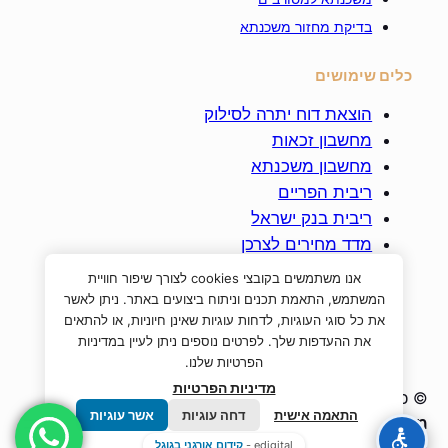
בדיקת מחזור משכנתא
כלים שימושים
הוצאת דוח יתרה לסילוק
מחשבון זכאות
מחשבון משכנתא
ריבית הפריים
ריבית בנק ישראל
מדד מחירים לצרכן
מדד תשומות הבניה
אנו משתמשים בקובצי cookies לצורך שיפור חוויית
ביטוח חיים למשכנתא
המשתמש, התאמת תכנים וניתוח ביצועים באתר. ניתן לאשר
את כל סוגי העוגיות, לדחות עוגיות שאינן חיוניות, או להתאים
את ההעדפות שלך. לפרטים נוספים ניתן לעיין במדיניות
הפרטיות שלנו.
מדיניות הפרטיות
© כל הזכויות שמורות לחברת
א. אור לנתיבתי –
התאמה אישית
דחה עוגיות
אשר עוגיות
משכנתאות, נדל"ן ופיננסים בע"מ
|
ח.פ : 517128138 |
edigital -
קידום אורגני בגוגל