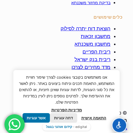
בדיקת מחזור משכנתא
כלים שימושים
הוצאת דוח יתרה לסילוק
מחשבון זכאות
מחשבון משכנתא
ריבית הפריים
ריבית בנק ישראל
מדד מחירים לצרכן
מדד תשומות הבניה
אנו משתמשים בקובצי cookies לצורך שיפור חוויית
ביטוח חיים למשכנתא
המשתמש, התאמת תכנים וניתוח ביצועים באתר. ניתן לאשר
את כל סוגי העוגיות, לדחות עוגיות שאינן חיוניות, או להתאים
את ההעדפות שלך. לפרטים נוספים ניתן לעיין במדיניות
הפרטיות שלנו.
מדיניות הפרטיות
© כל הזכויות שמורות לחברת
א. אור לנתיבתי –
התאמה אישית
דחה עוגיות
אשר עוגיות
משכנתאות, נדל"ן ופיננסים בע"מ
|
ח.פ : 517128138 |
edigital -
קידום אורגני בגוגל
בניית אתר
קידום אורגני בגוגל