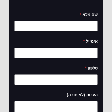
שם מלא
*
*
אימייל
*
ש
ם
ה
ע
ר
ו
טלפון
*
ת
הערות (לא חובה)