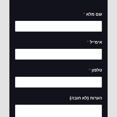
שם מלא
*
אימייל
*
*
טלפון
*
(
ל
א
ח
ו
ב
הערות (לא חובה)
ה
)