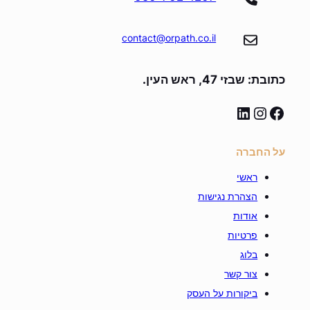
contact@orpath.co.il
כתובת: שבזי 47, ראש העין.
linkedin
instagram
facebook
על החברה
ראשי
הצהרת נגישות
אודות
פרטיות
בלוג
צור קשר
ביקורות על העסק