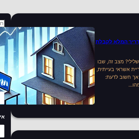
s
e
a
 עם bdi שלילי: המדריך המלא לקבלת
r
טו
c
לתם סירוב לבקשת משכנתא בגלל דירוג bdi שלילי? מצב זה, שבו
הש
h
bdi ) מציגים היסטוריית אשראי בעייתית,
 אך חשוב לדעת:
שם
מהו…
אי