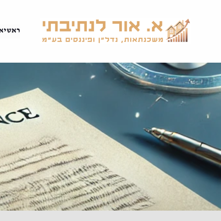
דלג
תוכן
ראשי
א