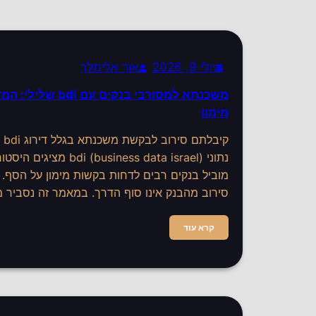
יולי 9, 2026
אור אלימלך
משכנתא למסורבי בנקים
מימון
קיב
נתוני (business data israel
מוביל בנקים רבים לדחות בקשות מימון על הסף.
סירוב מהבנק אינו סוף הדרך. במאמר זה נסביר 
קרא עוד