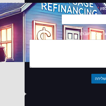
פון
*
רות (לא חובה)
שליחה