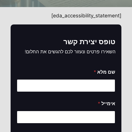
[eda_accessibility_statement]
טופס יצירת קשר
השאירו פרטים ונעזור לכם להגשים את החלום!
שם מלא
*
*
אימייל
*
ש
ם
*