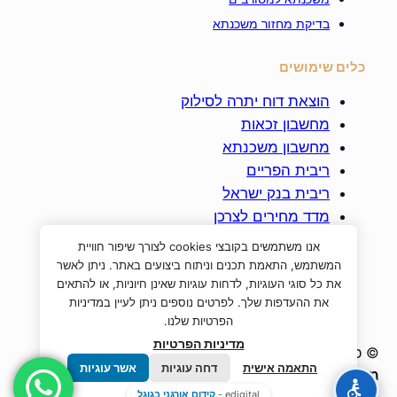
בדיקת מחזור משכנתא
כלים שימושים
הוצאת דוח יתרה לסילוק
מחשבון זכאות
מחשבון משכנתא
ריבית הפריים
ריבית בנק ישראל
מדד מחירים לצרכן
מדד תשומות הבניה
אנו משתמשים בקובצי cookies לצורך שיפור חוויית
ביטוח חיים למשכנתא
המשתמש, התאמת תכנים וניתוח ביצועים באתר. ניתן לאשר
את כל סוגי העוגיות, לדחות עוגיות שאינן חיוניות, או להתאים
את ההעדפות שלך. לפרטים נוספים ניתן לעיין במדיניות
הפרטיות שלנו.
מדיניות הפרטיות
© כל הזכויות שמורות לחברת
א. אור לנתיבתי –
התאמה אישית
דחה עוגיות
אשר עוגיות
משכנתאות, נדל"ן ופיננסים בע"מ
|
ח.פ : 517128138 |
edigital -
קידום אורגני בגוגל