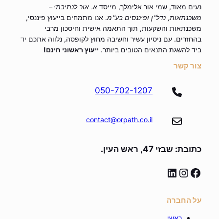
נעים מאוד, שמי אור אלימלך, מייסד
א. אור לנתיבתי –
משכנתאות, נדל"ן ופיננסים בע"מ
. אנו מתמחים בייעוץ פיננסי,
משכנתאות והשקעות, תוך התאמה אישית וחיסכון מרבי
בהחזרים. עם ניסיון עשיר וחשיבה מחוץ לקופסה, נלווה אתכם יד
ביד להשגת התנאים הטובים ביותר.
ייעוץ ראשוני חינם!
צור קשר
050-702-1207
contact@orpath.co.il
כתובת: שבזי 47, ראש העין.
linkedin
instagram
facebook
על החברה
ראשי