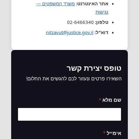
אתר האינטרנט:
משרד המשפטים —
נגישות
טלפון:
02-6466340
דוא"ל:
nitzavut@justice.gov.il
טופס יצירת קשר
השאירו פרטים ונעזור לכם להגשים את החלום!
שם מלא
*
(
אימייל
*
ל