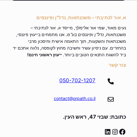
א. אור לנתיבתי – משכנתאות, נדל"ן ופיננסים
נעים מאוד, שמי אור אלימלך, מייסד
א. אור לנתיבתי –
משכנתאות, נדל"ן ופיננסים בע"מ
. אנו מתמחים בייעוץ פיננסי,
משכנתאות והשקעות, תוך התאמה אישית וחיסכון מרבי
בהחזרים. עם ניסיון עשיר וחשיבה מחוץ לקופסה, נלווה אתכם יד
ביד להשגת התנאים הטובים ביותר.
ייעוץ ראשוני חינם!
צור קשר
050-702-1207
contact@orpath.co.il
כתובת: שבזי 47, ראש העין.
linkedin
instagram
facebook