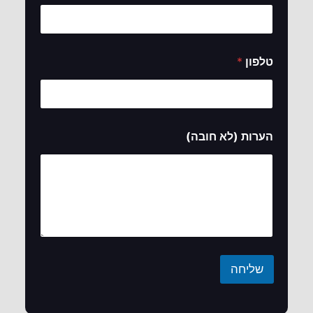
א
(
ל
א
*
טלפון
*
הערות (לא חובה)
שליחה